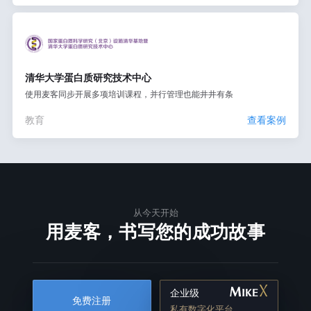
清华大学蛋白质研究技术中心
使用麦客同步开展多项培训课程，并行管理也能井井有条
教育
查看案例
从今天开始
用麦客，书写您的成功故事
企业级
免费注册
私有数字化平台