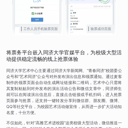
工作人员手机验票页面
验票成功页面
将票务平台嵌入同济大学官媒平台，为校级大型活
动提供稳定流畅的线上抢票体验
同济大学艺术中心主要通过同济大学新闻网、“青春同济”校团委公
众号和“艺术同济”公众号对外发布演出信息和领票通知。通过麦客
制作的领票页面会自动生成网址链接和二维码，艺术中心只需将
其复制粘贴到对外发布的演出活动公告和微信文章中，同济师生
就可以在阅读演出信息后，直接点击链接或手机扫码，进入抢票
页面参与抢票，还支持一键转发分享到微信群、朋友圈、微博、
QQ等社交平台，为校园艺术活动做宣传，从而进一步扩大活动知
名度，十分方便。
不仅如此，针对“高雅艺术进校园”这类校级大型活动，微信推送一