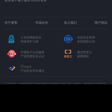
首页
客户端下载
合作伙伴登录
关于麦客
市场合作
加入我们
用户协议
公安部网络安全
信息安全管理
等级保护三级
体系国际认证
中国电子认证服务
通过阿里云
产业联盟实名认证
渗透测试
产品安全评估通过
公司地址：成都市锦江区锦华路三段88号汇融广场（锦华）1栋5单元10层1号
（C-1005）
增值电信业务经营许可证：京B2-20180674
京ICP备15000327号-1
川公网安备 51010402000439 号