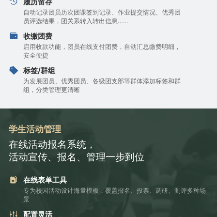
履历留存
自动记录团员历次团课签到记录、作业提交情况、优秀团
员评选结果，团关系转入转出信息……
收缴团费
启用收款功能，团员在线支付团费，自动汇总缴费明细，
安全便捷
标签/群组
为发展团员、优秀团员、各级团支部等群体添加标签和群
组，分类管理更清晰
学生活动管理
在线活动报名系统，
活动宣传、报名、管理一步到位
在线表单工具
专为校园活动设计海量模板，覆盖报名、投票、调研、测评多种场
景
配置灵活